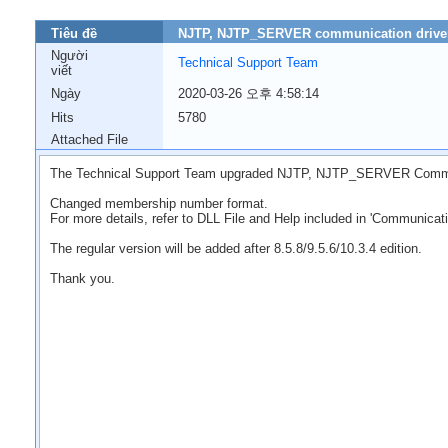
Tiêu đề
NJTP, NJTP_SERVER communication drive
Người
Technical Support Team
viết
Ngày
2020-03-26 오후 4:58:14
Hits
5780
Attached File